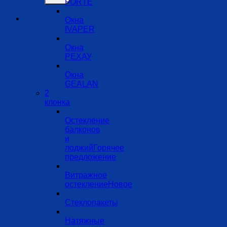
FORTE
Окна
IVAPER
Окна
РЕХАУ
Окна
GEALAN
2
клонка
Остекление
балконов
и
лоджий
Витражное
остекление
Стеклопакеты
Натяжные