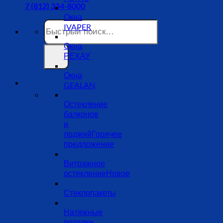
7 (812) 334-8000
Окна
Искать:
IVAPER
Окна
РЕХАУ
Окна
GEALAN
Остекление
балконов
и
лоджий
Витражное
остекление
Стеклопакеты
Натяжные
потолки