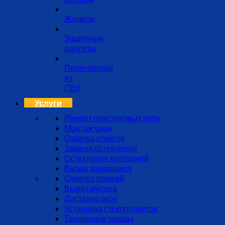
Жалюзи
Защитные
роллеты
Перегородки
из
ПВХ
Услуги
Ремонт пластиковых окон
Монтаж окон
Отделка откосов
Замена остекления
Остекление коттеджей
Вызов замерщика
Отделка лоджий
Вывоз мусора
Доставка окон
Установка стеклопакетов
Тендерные заказы