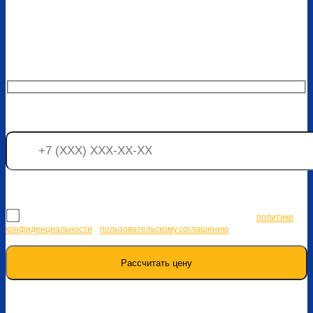
Узнайте стоимость на монтаж
окон Форте
Наши специалисты свяжутся с вами в
ближайшее время
Я соглашаюсь на передачу персональных данных согласно
политике
конфиденциальности
и
пользовательскому соглашению