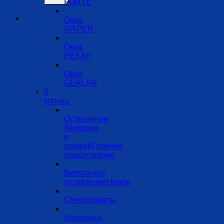
FORTE
Окна
IVAPER
Окна
РЕХАУ
Окна
GEALAN
2
клонка
Остекление
балконов
и
лоджий
Витражное
остекление
Стеклопакеты
Натяжные