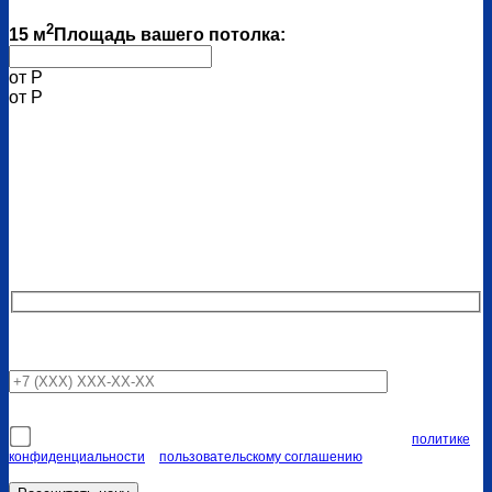
2
15
м
Площадь вашего потолка:
от
Р
от
Р
Узнайте точную стоимость на
свой потолок
Наши специалисты свяжутся с вами в ближайшее время
Я соглашаюсь на передачу персональных данных согласно
политике
конфиденциальности
и
пользовательскому соглашению