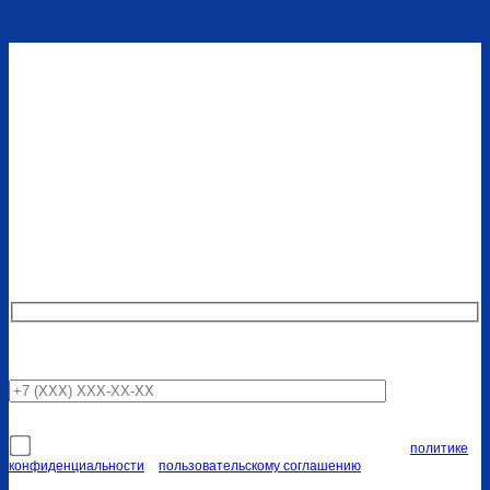
Узнайте точную стоимость на
свой потолок
Наши специалисты свяжутся с вами в ближайшее время
Я соглашаюсь на передачу персональных данных согласно
политике
конфиденциальности
и
пользовательскому соглашению