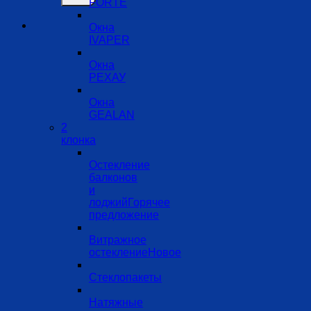
FORTE
Окна
IVAPER
Окна
РЕХАУ
Окна
GEALAN
2
клонка
Остекление
балконов
и
лоджий
Витражное
остекление
Стеклопакеты
Натяжные