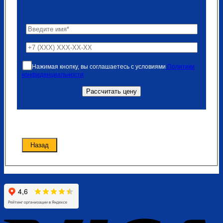
Нажимая кнопку, вы соглашаетесь с условиями
Политики
конфиденциальности
Назад
V