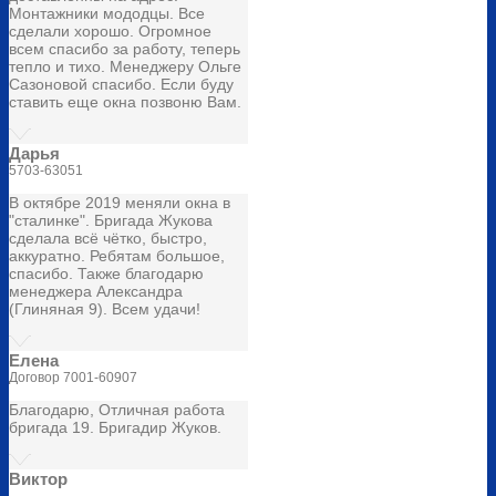
Монтажники мододцы. Все
сделали хорошо. Огромное
всем спасибо за работу, теперь
тепло и тихо. Менеджеру Ольге
Сазоновой спасибо. Если буду
ставить еще окна позвоню Вам.
Дарья
5703-63051
В октябре 2019 меняли окна в
"сталинке". Бригада Жукова
сделала всё чётко, быстро,
аккуратно. Ребятам большое,
спасибо. Также благодарю
менеджера Александра
(Глиняная 9). Всем удачи!
Елена
Договор 7001-60907
Благодарю, Отличная работа
бригада 19. Бригадир Жуков.
Виктор