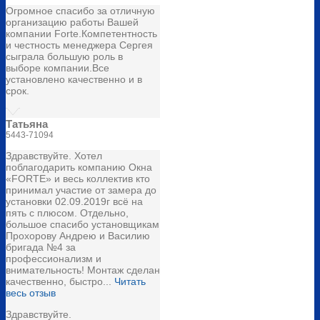
Огромное спасибо за отличную
организацию работы Вашей
компании Forte.Компетентность
и честность менеджера Сергея
сыграла большую роль в
выборе компании.Все
установлено качественно и в
срок.
Татьяна
5443-71094
Здравствуйте. Хотел
поблагодарить компанию Окна
«FORTE» и весь коллектив кто
принимал участие от замера до
установки 02.09.2019г всё на
пять с плюсом. Отдельно,
большое спасибо установщикам
Прохорову Андрею и Василию
бригада №4 за
профессионализм и
внимательность! Монтаж сделан
качественно, быстро...
Читать
весь отзыв
Здравствуйте.