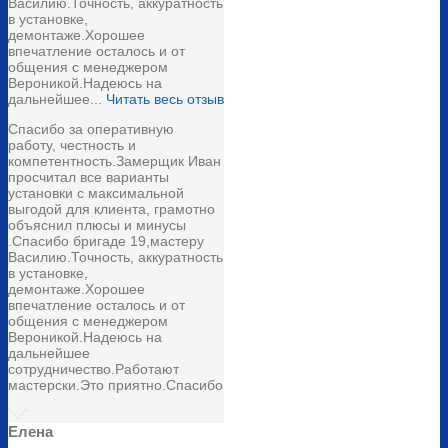
Василию.Точность, аккуратность
в установке,
демонтаже.Хорошее
впечатление осталось и от
общения с менеджером
Вероникой.Надеюсь на
дальнейшее...
Читать весь отзыв
Спасибо за оперативную
работу, честность и
компетентность.Замерщик Иван
просчитал все варианты
установки с максимальной
выгодой для клиента, грамотно
объяснил плюсы и минусы
.Спасибо бригаде 19,мастеру
Василию.Точность, аккуратность
в установке,
демонтаже.Хорошее
впечатление осталось и от
общения с менеджером
Вероникой.Надеюсь на
дальнейшее
сотрудничество.Работают
мастерски.Это приятно.Спасибо
Елена