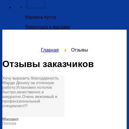
Корзина пуста.
Вернуться в магазин
Главная
Отзывы
■
Отзывы заказчиков
Хочу выразить благодарность
Марди Денису за отличную
работу.Установил потолок
быстро,качественно и
аккуратно.Очень вежливый и
профессиональный
специалист!!!
Михаил
Потолок