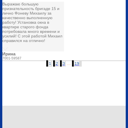
Выражаю большую
признательность бригаде 15 и
лично Фоневу Михаилу за
качественно выполненную
работу! Установка окна в
квартире старого фонда
потребовала много времени и
усилий! С этой работой Михаил
справился на отлично!
Ирина
7001-59587
1
2
3
…
19