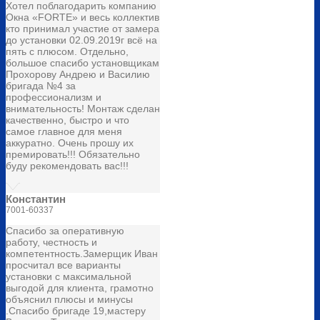
Хотел поблагодарить компанию
Окна «FORTE» и весь коллектив
кто принимал участие от замера
до установки 02.09.2019г всё на
пять с плюсом. Отдельно,
большое спасибо установщикам
Прохорову Андрею и Василию
бригада №4 за
профессионализм и
внимательность! Монтаж сделан
качественно, быстро и что
самое главное для меня
аккуратно. Очень прошу их
премировать!!! Обязательно
буду рекомендовать вас!!!
Константин
7001-60337
Спасибо за оперативную
работу, честность и
компетентность.Замерщик Иван
просчитал все варианты
установки с максимальной
выгодой для клиента, грамотно
объяснил плюсы и минусы
.Спасибо бригаде 19,мастеру