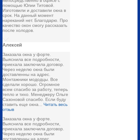
непосредственно в офисе с
помощью Юлии Титовой.
Изготовили и доставили окна в
срок. На данный момент
нареканий нет. Благодарю. Про
качество окон смогу рассказать
после холодов.
Алексей
Заказала окна у форте.
Выяснила все подробности,
приехала заключила договор.
Через неделю окна были
доставленны на адрес.
Монтажники мододцы. Все
сделали хорошо. Огромное
всем спасибо за работу, теперь
тепло и тихо. Менеджеру Ольге
Сазоновой спасибо. Если буду
ставить еще окна...
Читать весь
отзыв
Заказала окна у форте.
Выяснила все подробности,
приехала заключила договор.
Через неделю окна были
доставленны на адрес.